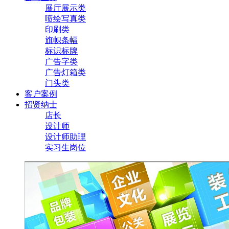
展厅展示类
喷绘写真类
印刷类
旗帜条幅
标识标牌
广告字类
广告灯箱类
门头类
客户案例
招贤纳士
店长
设计师
设计师助理
实习生岗位